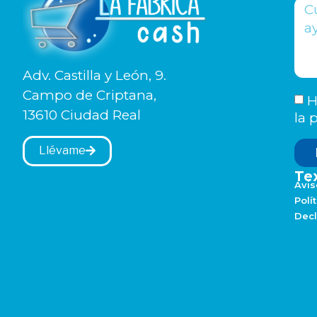
Adv. Castilla y León, 9.
Campo de Criptana,
H
13610 Ciudad Real
la
p
Llévame
Tex
Avis
Polí
Decl