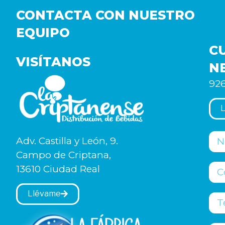
CONTACTA CON NUESTRO
EQUIPO
C
VISÍTANOS
N
926
L
Adv. Castilla y León, 9.
Campo de Criptana,
13610 Ciudad Real
Llévame