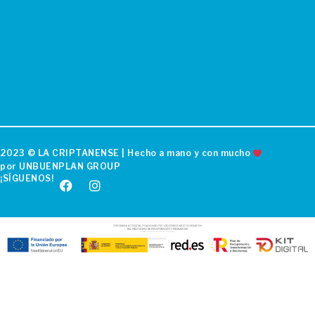
2023 © LA CRIPTANENSE | Hecho a mano y con mucho
por UNBUENPLAN GROUP
¡SÍGUENOS!